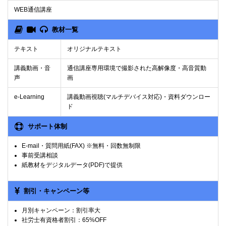
WEB通信講座
教材一覧
テキスト
オリジナルテキスト
講義動画・音
通信講座専用環境で撮影された高解像度・高音質動
声
画
e-Learning
講義動画視聴(マルチデバイス対応)・資料ダウンロー
ド
サポート体制
E-mail・質問用紙(FAX) ※無料・回数無制限
事前受講相談
紙教材をデジタルデータ(PDF)で提供
割引・キャンペーン等
月別キャンペーン：割引率大
社労士有資格者割引：65%OFF