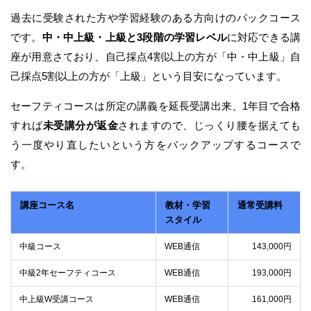
過去に受験された方や学習経験のある方向けのパックコース
です。
中・中上級・上級と3段階の学習レベル
に対応できる講
座が用意さており、自己採点4割以上の方が「中・中上級」自
己採点5割以上の方が「上級」という目安になっています。
セーフティコースは所定の講義を延長受講出来、1年目で合格
すれば
未受講分が返金
されますので、じっくり腰を据えても
う一度やり直したいという方をバックアップするコースで
す。
講座コース名
教材・学習
通常受講料
スタイル
中級コース
WEB通信
143,000円
中級2年セーフティコース
WEB通信
193,000円
中上級W受講コース
WEB通信
161,000円