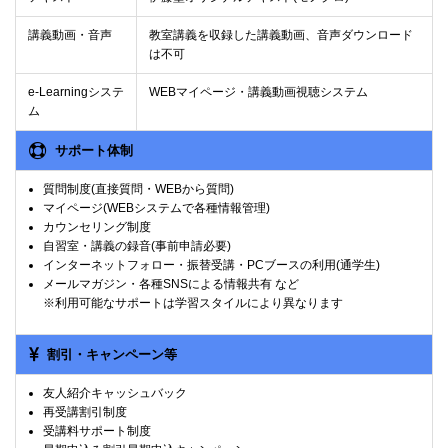
講義動画・音声
教室講義を収録した講義動画、音声ダウンロード
は不可
e-Learningシステ
WEBマイページ・講義動画視聴システム
ム
サポート体制
質問制度(直接質問・WEBから質問)
マイページ(WEBシステムで各種情報管理)
カウンセリング制度
自習室・講義の録音(事前申請必要)
インターネットフォロー・振替受講・PCブースの利用(通学生)
メールマガジン・各種SNSによる情報共有 など
※利用可能なサポートは学習スタイルにより異なります
割引・キャンペーン等
友人紹介キャッシュバック
再受講割引制度
受講料サポート制度