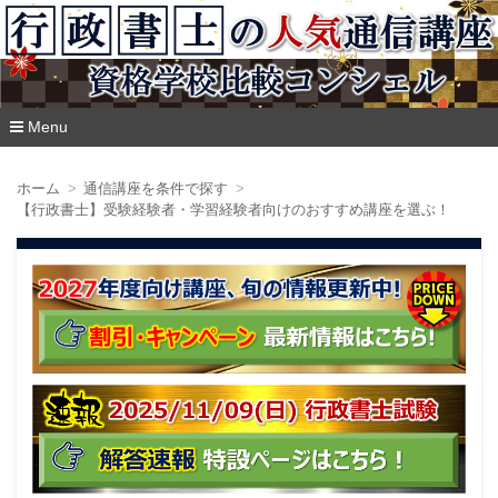
Menu
コ
ン
ホーム
通信講座を条件で探す
テ
【行政書士】受験経験者・学習経験者向けのおすすめ講座を選ぶ！
ン
ツ
へ
移
動