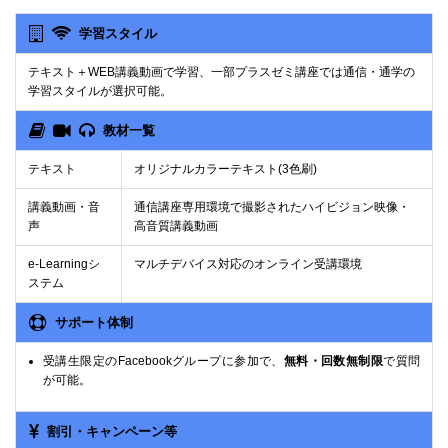
学習スタイル
テキスト＋WEB講義動画で学習、一部プラスゼミ講座では通信・通学の
学習スタイルが選択可能。
教材一覧
テキスト
オリジナルカラーテキスト(3色刷)
講義動画・音
通信講座専用環境で撮影されたハイビジョン映像・
声
高音質講義動画
e-Learningシ
マルチデバイス対応のオンライン受講環境
ステム
サポート体制
受講生限定のFacebookグループに参加で、
無料・回数無制限
で質問
が可能。
割引・キャンペーン等