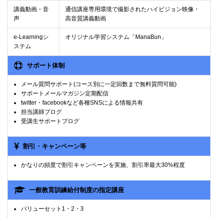
講義動画・音
通信講座専用環境で撮影されたハイビジョン映像・
声
高音質講義動画
e-Learningシ
オリジナル学習システム「ManaBun」
ステム
サポート体制
メール質問サポート(コース別に一定回数まで無料質問可能)
サポートメールマガジン定期配信
twitter・facebookなど各種SNSによる情報共有
担当講師ブログ
受講生サポートブログ
割引・キャンペーン等
かなりの頻度で割引キャンペーンを実施、割引率最大30%程度
一般教育訓練給付制度の指定講座
バリューセット1・2・3