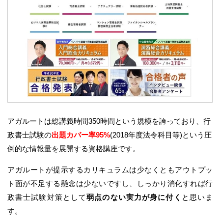
アガルートは総講義時間350時間という規模を誇っており、行
政書士試験の
出題カバー率95%
(2018年度法令科目等)という圧
倒的な情報量を展開する資格講座です。
アガルートが提示するカリキュラムは少なくともアウトプッ
ト面が不足する懸念は少ないですし、しっかり消化すれば行
政書士試験対策として
弱点のない実力が身に付く
と思いま
す。