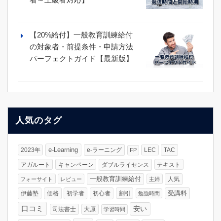
【20%給付】一般教育訓練給付
の対象者・前提条件・申請方法
パーフェクトガイド【最新版】
人気のタグ
e-Learning
2023年
e-ラーニング
LEC
TAC
FP
アガルート
キャンペーン
ダブルライセンス
テキスト
一般教育訓練給付
人気
フォーサイト
レビュー
主婦
受講料
伊藤塾
価格
初学者
初心者
割引
勉強時間
口コミ
安い
司法書士
大原
学習時間