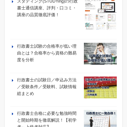
スタディング(STUDYing)の行政
書士通信講座、評判・口コミ・
講座の品質徹底評価！
行政書士試験の合格率が低い理
由とは？合格率から資格の難易
度を分析
行政書士の試験日／申込み方法
／受験条件／受験料、試験情報
総まとめ
行政書士合格に必要な勉強時間
と開始時期を徹底解説！【初学
者～上級者対応】