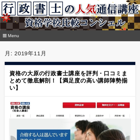
Menu
コ
ン
月:
2019年11月
テ
ン
ツ
へ
資格の大原の行政書士講座を評判・口コミま
移
とめて徹底解剖！【満足度の高い講師陣勢揃
動
い】